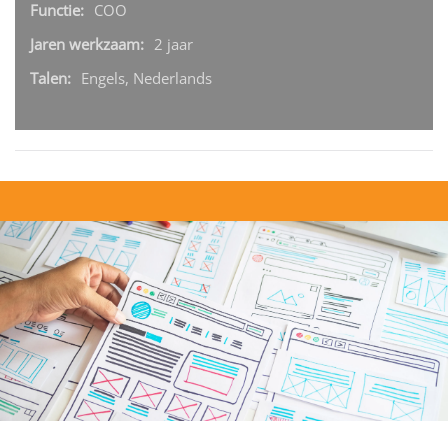
Functie:
COO
Jaren werkzaam:
2 jaar
Talen:
Engels, Nederlands