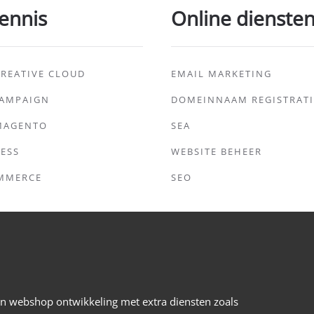
ennis
Online dienste
REATIVE CLOUD
EMAIL MARKETING
CAMPAIGN
DOMEINNAAM REGISTRATI
MAGENTO
SEA
ESS
WEBSITE BEHEER
MMERCE
SEO
 en webshop ontwikkeling met extra diensten zoals